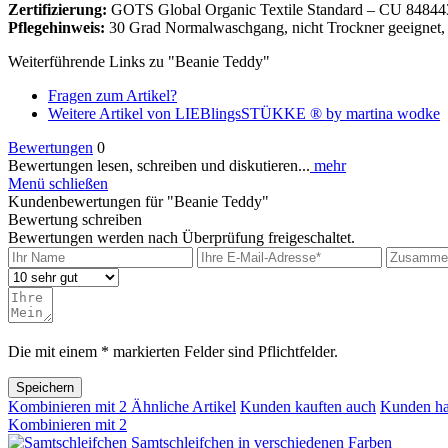
Zertifizierung:
GOTS Global Organic Textile Standard – CU 84844
Pflegehinweis:
30 Grad Normalwaschgang, nicht Trockner geeignet, n
Weiterführende Links zu "Beanie Teddy"
Fragen zum Artikel?
Weitere Artikel von LIEBlingsSTÜKKE ® by martina wodke
Bewertungen
0
Bewertungen lesen, schreiben und diskutieren...
mehr
Menü schließen
Kundenbewertungen für "Beanie Teddy"
Bewertung schreiben
Bewertungen werden nach Überprüfung freigeschaltet.
Die mit einem * markierten Felder sind Pflichtfelder.
Speichern
Kombinieren mit
2
Ähnliche Artikel
Kunden kauften auch
Kunden ha
Kombinieren mit
2
Samtschleifchen in verschiedenen Farben