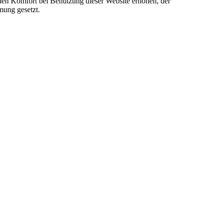
e den Komfort bei Benutzung dieser Website erhöhen, der
mung gesetzt.