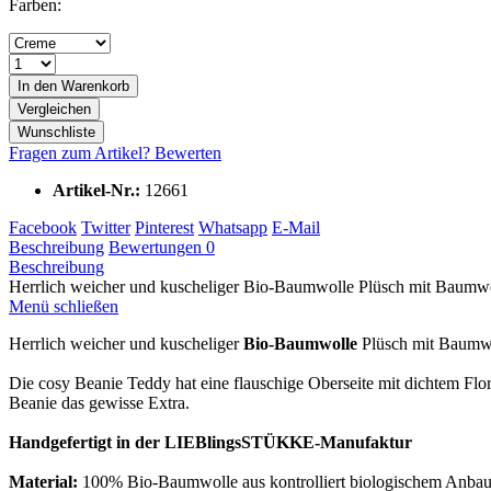
Farben:
In den
Warenkorb
Vergleichen
Wunschliste
Fragen zum Artikel?
Bewerten
Artikel-Nr.:
12661
Facebook
Twitter
Pinterest
Whatsapp
E-Mail
Beschreibung
Bewertungen
0
Beschreibung
Herrlich weicher und kuscheliger Bio-Baumwolle Plüsch mit Baumwoll
Menü schließen
Herrlich weicher und kuscheliger
Bio-Baumwolle
Plüsch mit Baumwo
Die cosy Beanie Teddy hat eine flauschige Oberseite mit dichtem Flor u
Beanie das gewisse Extra.
Handgefertigt in der LIEBlingsSTÜKKE-Manufaktur
Material:
100% Bio-Baumwolle aus kontrolliert biologischem Anba