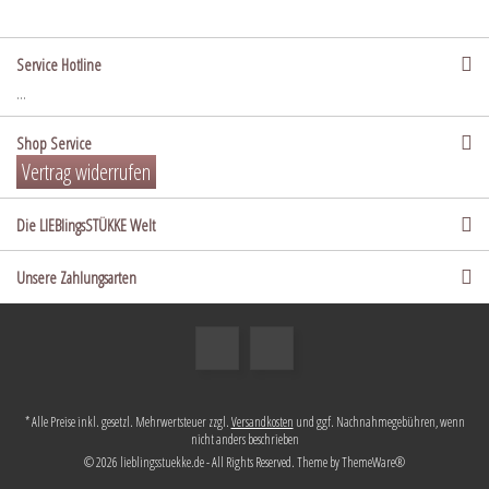
Service Hotline
...
Shop Service
Vertrag widerrufen
Die LIEBlingsSTÜKKE Welt
Unsere Zahlungsarten
* Alle Preise inkl. gesetzl. Mehrwertsteuer zzgl.
Versandkosten
und ggf. Nachnahmegebühren, wenn
nicht anders beschrieben
© 2026 lieblingsstuekke.de - All Rights Reserved. Theme by
ThemeWare®