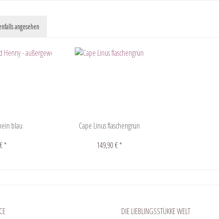
nfalls angesehen
hein blau
Cape Linus flaschengrün
€ *
149,90 € *
CE
DIE LIEBLINGSSTÜKKE WELT