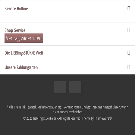
Service Hotline
...
Shop Service
Vertrag widerrufen
Die LIEBlingsSTÜKKE Welt
Unsere Zahlungsarten
* Alle Preise inkl. gesetzl. Mehrwertsteuer zzgl.
Versandkosten
und ggf. Nachnahmegebühren, wenn
nicht anders beschrieben
© 2026 lieblingsstuekke.de - All Rights Reserved. Theme by
ThemeWare®