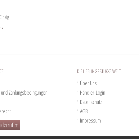
Einzig
€ *
CE
DIE LIEBLINGSSTÜKKE WELT
Über Uns
 und Zahlungsbedingungen
Händler-Login
e
Datenschutz
srecht
AGB
Impressum
iderrufen