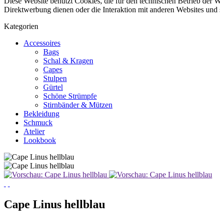
Diese Website benutzt Cookies, die für den technischen Betrieb der W
Direktwerbung dienen oder die Interaktion mit anderen Websites und 
Kategorien
Accessoires
Bags
Schal & Kragen
Capes
Stulpen
Gürtel
Schöne Strümpfe
Stirnbänder & Mützen
Bekleidung
Schmuck
Atelier
Lookbook
Cape Linus hellblau