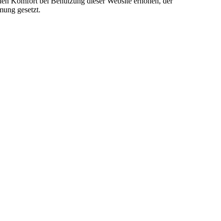
e den Komfort bei Benutzung dieser Website erhöhen, der
mung gesetzt.