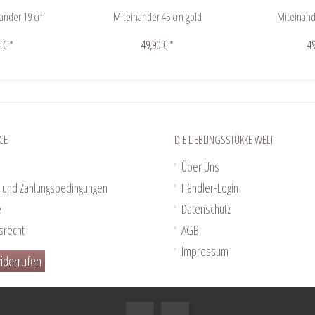
ander 19 cm
Miteinander 45 cm gold
Miteinand
 € *
49,90 € *
49
CE
DIE LIEBLINGSSTÜKKE WELT
Über Uns
 und Zahlungsbedingungen
Händler-Login
e
Datenschutz
srecht
AGB
Impressum
iderrufen