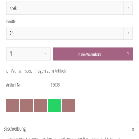
Größe:
In den
Warenkorb
Wunschliste
Fragen zum Artikel?
Artikel-Nr.:
13038
Beschreibung
Innovativ und so bequem: Jersey-Cord aus reiner Baumwolle. Das ist ein