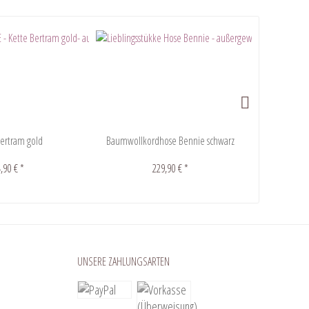
Bertram gold
Baumwollkordhose Bennie schwarz
Kord
,90 € *
229,90 € *
UNSERE ZAHLUNGSARTEN