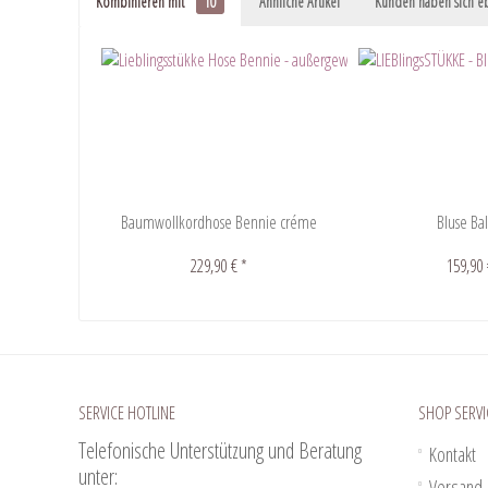
Kombinieren mit
10
Ähnliche Artikel
Kunden haben sich eb
Baumwollkordhose Bennie créme
Bluse Ba
229,90 € *
159,90 
SERVICE HOTLINE
SHOP SERVI
Telefonische Unterstützung und Beratung
Kontakt
unter:
Versand-