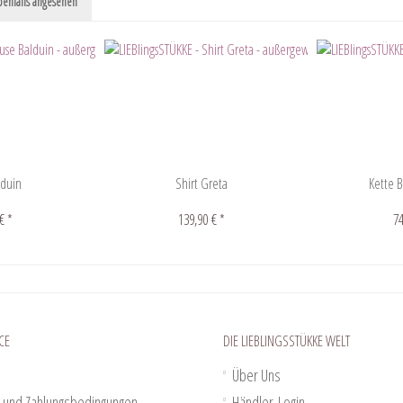
enfalls angesehen
lduin
Shirt Greta
Kette 
€ *
139,90 € *
74
CE
DIE LIEBLINGSSTÜKKE WELT
Über Uns
 und Zahlungsbedingungen
Händler-Login