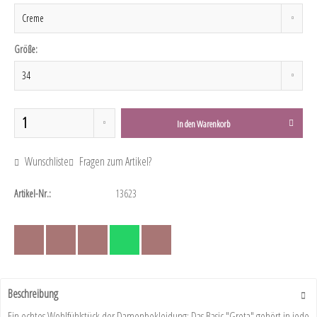
Größe:
In den
Warenkorb
Wunschliste
Fragen zum Artikel?
Artikel-Nr.:
13623
Beschreibung
Ein echtes Wohlfühlstück der Damenbekleidung: Das Basic "Greta" gehört in jede