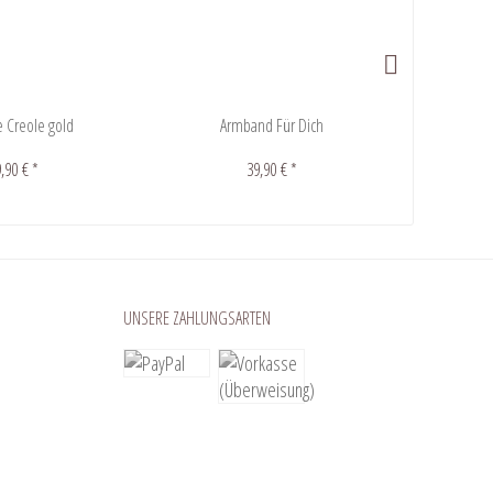
e Creole gold
Armband Für Dich
Ket
,90 € *
39,90 € *
UNSERE ZAHLUNGSARTEN