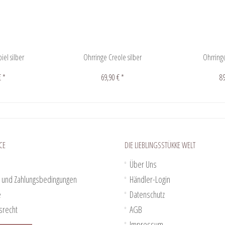
iel silber
Ohrringe Creole silber
Ohrring
€ *
69,90 € *
89
CE
DIE LIEBLINGSSTÜKKE WELT
Über Uns
 und Zahlungsbedingungen
Händler-Login
e
Datenschutz
srecht
AGB
Impressum