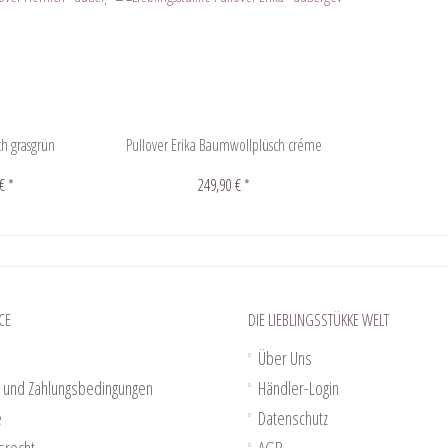
ch grasgrün
Pullover Erika Baumwollplüsch créme
€ *
249,90 € *
CE
DIE LIEBLINGSSTÜKKE WELT
Über Uns
 und Zahlungsbedingungen
Händler-Login
e
Datenschutz