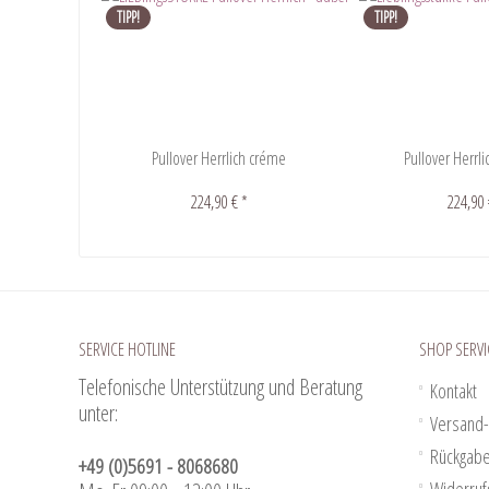
TIPP!
TIPP!
Pullover Herrlich créme
Pullover Herrli
224,90 € *
224,90 
SERVICE HOTLINE
SHOP SERVI
Telefonische Unterstützung und Beratung
Kontakt
unter:
Versand-
Rückgab
+49 (0)5691 - 8068680