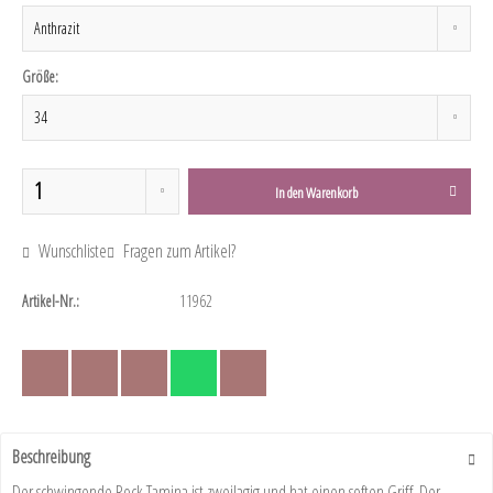
Größe:
In den
Warenkorb
Wunschliste
Fragen zum Artikel?
Artikel-Nr.:
11962
Beschreibung
Der schwingende Rock Tamina ist zweilagig und hat einen soften Griff. Der