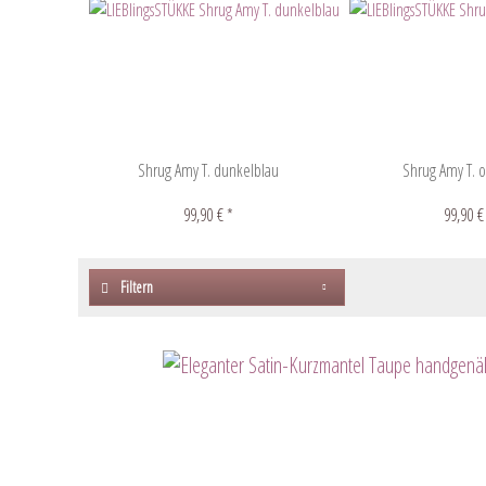
Shrug Amy T. dunkelblau
Shrug Amy T. 
99,90 € *
99,90 €
Filtern