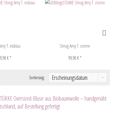
my T. eisblau
Shrug Amy T. creme
S
9,90 € *
99,90 € *
Sortierung: