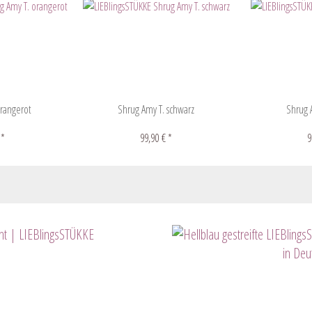
orangerot
Shrug Amy T. schwarz
Shrug A
 *
99,90 € *
9