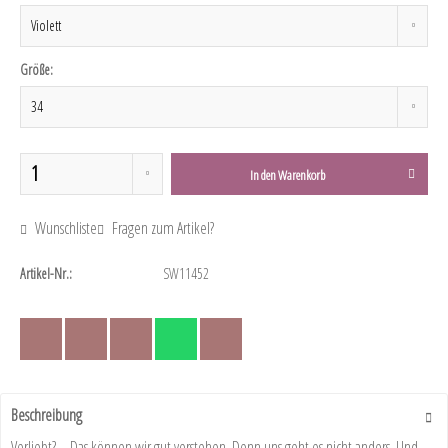
Größe:
In den
Warenkorb
Wunschliste
Fragen zum Artikel?
Artikel-Nr.:
SW11452
Beschreibung
Verliebt? – Das können wir gut verstehen. Denn uns geht es nicht anders. Und