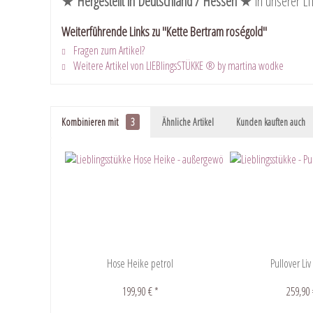
★
Hergestellt in Deutschland / Hessen
★ in unserer L
Weiterführende Links zu "Kette Bertram roségold"
Fragen zum Artikel?
Weitere Artikel von LIEBlingsSTÜKKE ® by martina wodke
Kombinieren mit
3
Ähnliche Artikel
Kunden kauften auch
Hose Heike petrol
Pullover Li
199,90 € *
259,90 