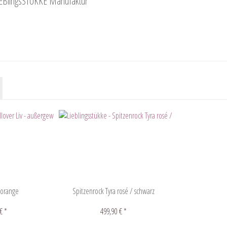
IEBlingsSTÜKKE Manufaktur
v orange
Spitzenrock Tyra rosé / schwarz
€ *
499,90 € *