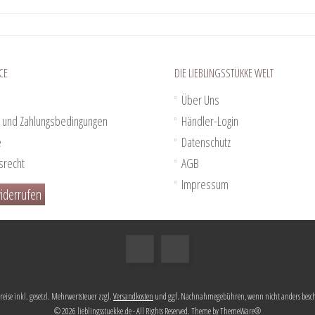
CE
DIE LIEBLINGSSTÜKKE WELT
Über Uns
 und Zahlungsbedingungen
Händler-Login
e
Datenschutz
srecht
AGB
Impressum
iderrufen
Preise inkl. gesetzl. Mehrwertsteuer zzgl.
Versandkosten
und ggf. Nachnahmegebühren, wenn nicht anders besc
© 2026 lieblingsstuekke.de - All Rights Reserved. Theme by
ThemeWare®