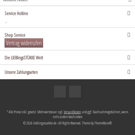
Service Hotline
...
Shop Service
Vertrag widerrufen
Die LIEBlingsSTÜKKE Welt
Unsere Zahlungsarten
* Alle Preise inkl. gesetzl. Mehrwertsteuer zzgl.
Versandkosten
und ggf. Nachnahmegebühren, wenn
nicht anders beschrieben
© 2026 lieblingsstuekke.de - All Rights Reserved. Theme by
ThemeWare®