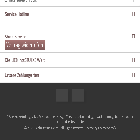
Service Hotline
...
Shop Service
Vertrag widerrufen
Die LIEBlingsSTÜKKE Welt
Unsere Zahlungsarten
* Alle Preise inkl. gesetzl. Mehrwertsteuer zzgl.
Versandkosten
und ggf. Nachnahmegebühren, wenn
nicht anders beschrieben
© 2026 lieblingsstuekke.de - All Rights Reserved. Theme by
ThemeWare®