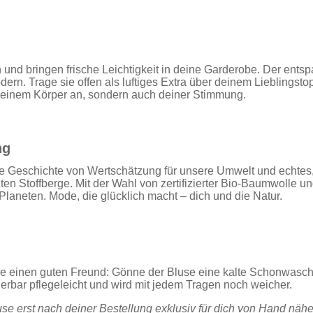
n und bringen frische Leichtigkeit in deine Garderobe. Der ents
ern. Trage sie offen als luftiges Extra über deinem Lieblingstop
 deinem Körper an, sondern auch deiner Stimmung.
ng
ie Geschichte von Wertschätzung für unsere Umwelt und echte
ten Stoffberge. Mit der Wahl von zertifizierter Bio-Baumwolle 
Planeten. Mode, die glücklich macht – dich und die Natur.
einen guten Freund: Gönne der Bluse eine kalte Schonwaschwäs
rbar pflegeleicht und wird mit jedem Tragen noch weicher.
se erst nach deiner Bestellung exklusiv für dich von Hand nähen,