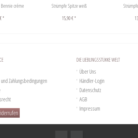
 Bennie créme
Strümpfe Spitze weiß
Strümpf
€ *
15,90 € *
13
CE
DIE LIEBLINGSSTÜKKE WELT
Über Uns
 und Zahlungsbedingungen
Händler-Login
e
Datenschutz
srecht
AGB
Impressum
iderrufen