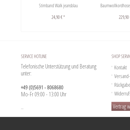
Stirnband Walk jeansblau
Baumwollkordhose
24,90 € *
229,90 
SERVICE HOTLINE
SHOP SERVI
Telefonische Unterstützung und Beratung
Kontakt
unter:
Versand-
Rückgab
+49 (0)5691 - 8068680
Widerruf
Mo-Fr 09:00 - 13:00 Uhr
Vertrag w
...