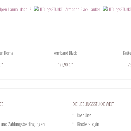
pen Roma
Armband Black
Kett
€ *
129,90 € *
79
CE
DIE LIEBLINGSSTÜKKE WELT
Über Uns
 und Zahlungsbedingungen
Händler-Login