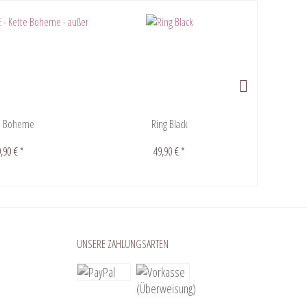
e Boheme
Ring Black
Ohr
,90 € *
49,90 € *
UNSERE ZAHLUNGSARTEN